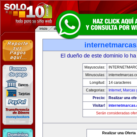
internetmarca
El dueño de este dominio lo ha
Mayusculas:
INTERNETMAR
Minusculas:
internetmarcas.
Longitud:
14 caracteres
Categorias:
Internet
,
Marcas 
Precio:
Realizar una ofe
Visitar!
internetmarcas
Serán consideradas ofer
Realizar una Oferta