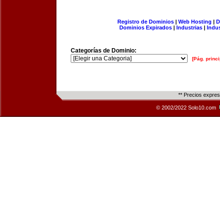
Registro de Dominios
|
Web Hosting
|
D
Dominios Expirados
|
Industrias
|
Indu
Categorías de Dominio:
[Pág. princi
** Precios expre
© 2002/2022 Solo10.com