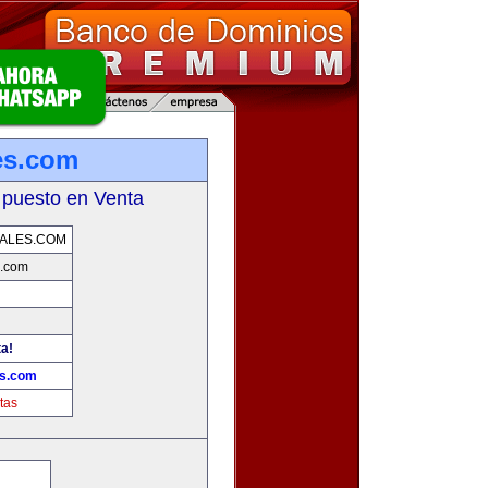
es.com
 puesto en Venta
ALES.COM
s.com
ta!
es.com
tas