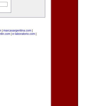
m
|
marcasargentina.com
|
etin.com
|
e-laboratorio.com
|