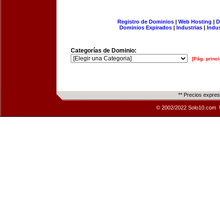
Registro de Dominios
|
Web Hosting
|
D
Dominios Expirados
|
Industrias
|
Indu
Categorías de Dominio:
[Pág. princi
** Precios expre
© 2002/2022 Solo10.com