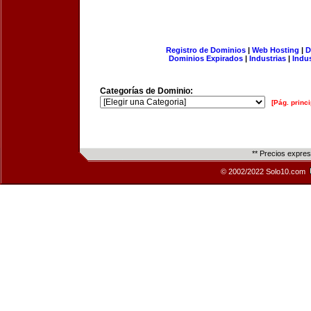
Registro de Dominios
|
Web Hosting
|
D
Dominios Expirados
|
Industrias
|
Indu
Categorías de Dominio:
[Pág. princi
** Precios expre
© 2002/2022 Solo10.com