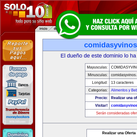
comidasyvino
El dueño de este dominio lo ha
Mayusculas:
COMIDASYVIN
Minusculas:
comidasyvinos
Longitud:
13 caracteres
Categorias:
Alimentos y Be
Precio:
Realizar una of
Visitar!
comidasyvino
Serán consideradas ofer
Realizar una Oferta