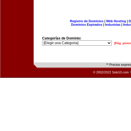
Registro de Dominios
|
Web Hosting
|
D
Dominios Expirados
|
Industrias
|
Indu
Categorías de Dominio:
[Pág. princi
** Precios expre
© 2002/2022 Solo10.com