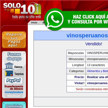
vinosperuano
Vendido!
Mayusculas:
VINOSPERUA
Minusculas:
vinosperuanos
Longitud:
13 caracteres
Categorias:
Alimentos y Be
Precio:
Realizar una of
Visitar!
vinosperuanos
Serán consideradas ofer