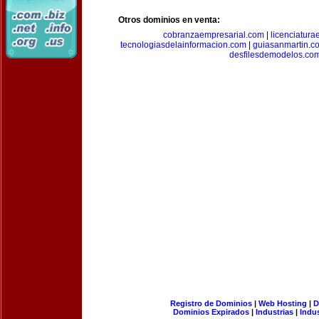
Otros dominios en venta:
cobranzaempresarial.com
|
licenciatura
tecnologiasdelainformacion.com
|
guiasanmartin.c
desfilesdemodelos.co
Registro de Dominios
|
Web Hosting
|
D
Dominios Expirados
|
Industrias
|
Indu