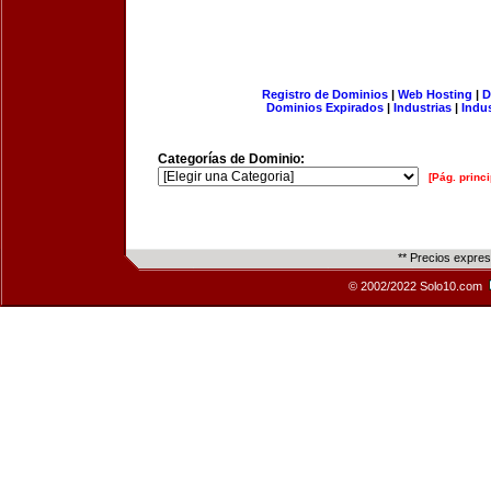
Registro de Dominios
|
Web Hosting
|
D
Dominios Expirados
|
Industrias
|
Indu
Categorías de Dominio:
[Pág. princi
** Precios expre
© 2002/2022 Solo10.com