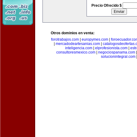
Precio Ofrecido $
Otros dominios en venta:
forotrabajos.com
|
europymes.com
|
foroecuador.co
|
mercadodeartesanias.com
|
catalogosdeofertas
inteligencia.com
|
elprofesionista.com
|
est
consultoresmexico.com
|
negociospanama.com
solucionintegral.com