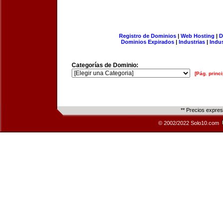
Registro de Dominios
|
Web Hosting
|
D
Dominios Expirados
|
Industrias
|
Indu
Categorías de Dominio:
[Pág. princi
** Precios expre
© 2002/2022 Solo10.com