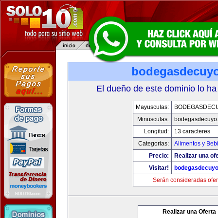
bodegasdecuy
El dueño de este dominio lo ha
Mayusculas:
BODEGASDEC
Minusculas:
bodegasdecuyo
Longitud:
13 caracteres
Categorias:
Alimentos y Beb
Precio:
Realizar una ofe
Visitar!
bodegasdecuy
Serán consideradas ofer
Realizar una Oferta