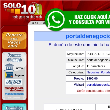
portaldenegoci
El dueño de este dominio lo ha
Mayusculas:
PORTALDENEG
Minusculas:
portaldenegocio
Longitud:
15 caracteres
Categorias:
Negocios
,
Portal
Precio:
$990.00
Visitar!
portaldenegocio
Serán consideradas ofer
R