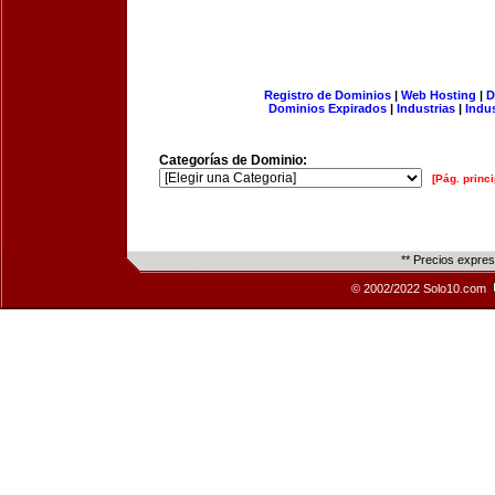
Registro de Dominios
|
Web Hosting
|
D
Dominios Expirados
|
Industrias
|
Indu
Categorías de Dominio:
[Pág. princi
** Precios expre
© 2002/2022 Solo10.com