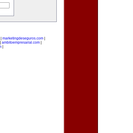
|
marketingdeseguros.com
|
|
ambitoempresarial.com
|
m
|