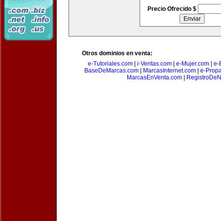
Precio Ofrecido $
Otros dominios en venta:
e-Tutoriales.com
|
i-Ventas.com
|
e-Mujer.com
|
e-B
BaseDeMarcas.com
|
MarcasInternet.com
|
e-Prop
MarcasEnVenta.com
|
RegistroDe