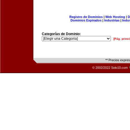
Registro de Dominios
|
Web Hosting
|
D
Dominios Expirados
|
Industrias
|
Indu
Categorías de Dominio:
[Pág. princi
** Precios expre
© 2002/2022 Solo10.com