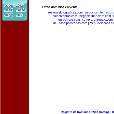
Otros dominios en venta:
sesionesfotograficas.com
|
negociosinternacion
solocompras.com
|
negociofinanciero.com
|
guiachicos.com
|
comprarunregalo.com
deudashipotecarias.com
|
menudelacasa.c
Registro de Dominios
|
Web Hosting
|
D