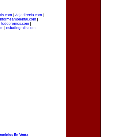
ais.com
|
viajedirecto.com
|
informeambiental.com
|
|
todopromos.com
|
om
|
estudiegratis.com
|
ominios En Venta