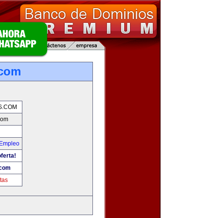
.com
S.COM
com
 Empleo
ferta!
.com
tas