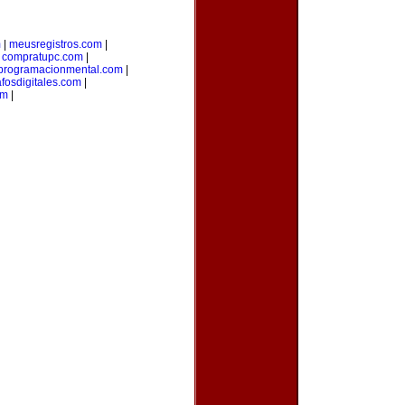
m
|
meusregistros.com
|
|
compratupc.com
|
programacionmental.com
|
afosdigitales.com
|
om
|