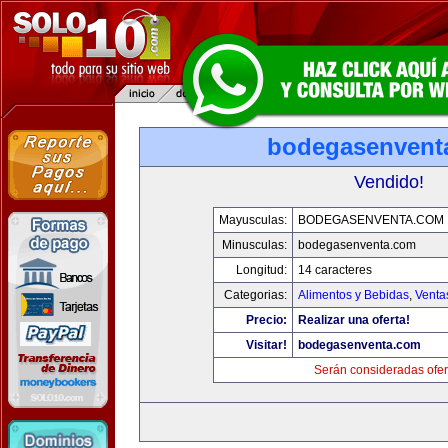
bodegasenvent
Vendido!
Mayusculas:
BODEGASENVENTA.COM
Minusculas:
bodegasenventa.com
Longitud:
14 caracteres
Categorias:
Alimentos y Bebidas
,
Venta
Precio:
Realizar una oferta!
Visitar!
bodegasenventa.com
Serán consideradas ofer