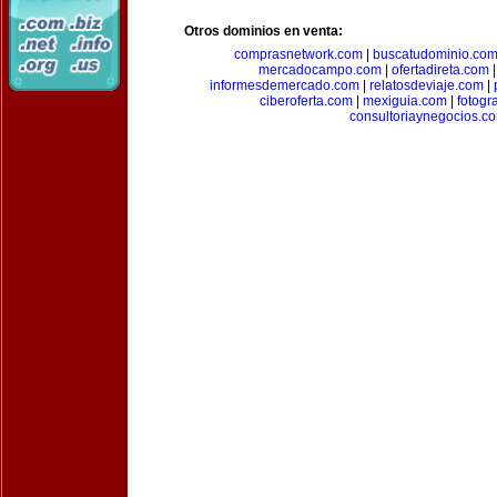
Otros dominios en venta:
comprasnetwork.com
|
buscatudominio.co
mercadocampo.com
|
ofertadireta.com
informesdemercado.com
|
relatosdeviaje.com
|
ciberoferta.com
|
mexiguia.com
|
fotogr
consultoriaynegocios.c