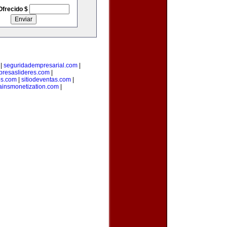
Ofrecido $
|
seguridadempresarial.com
|
resaslideres.com
|
os.com
|
sitiodeventas.com
|
insmonetization.com
|