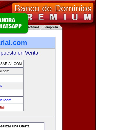
rial.com
 puesto en Venta
SARIAL.COM
al.com
as
ial.com
tas
ealizar una Oferta