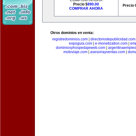
COMPRAR AHORA
Precio $
890.00
Precio 
COMPRAR AHORA
Otros dominios en venta:
registredominios.com
|
directoriodepublicidad.com
expoguia.com
|
e-monetization.com
|
emp
dominiosyhospedajeweb.com
|
argentinaemple
motoviaje.com
|
asesoriayventas.com
|
doma