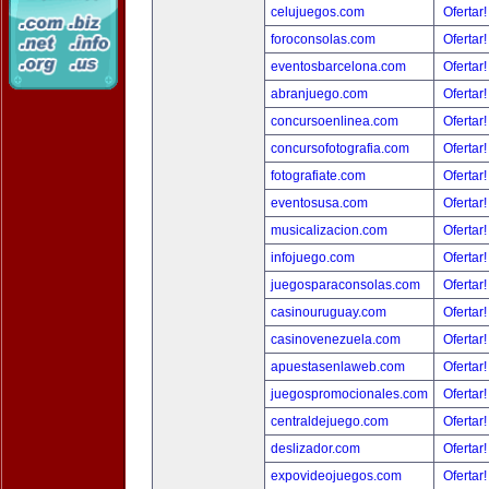
celujuegos.com
Ofertar
foroconsolas.com
Ofertar
eventosbarcelona.com
Ofertar
abranjuego.com
Ofertar
concursoenlinea.com
Ofertar
concursofotografia.com
Ofertar
fotografiate.com
Ofertar
eventosusa.com
Ofertar
musicalizacion.com
Ofertar
infojuego.com
Ofertar
juegosparaconsolas.com
Ofertar
casinouruguay.com
Ofertar
casinovenezuela.com
Ofertar
apuestasenlaweb.com
Ofertar
juegospromocionales.com
Ofertar
centraldejuego.com
Ofertar
deslizador.com
Ofertar
expovideojuegos.com
Ofertar