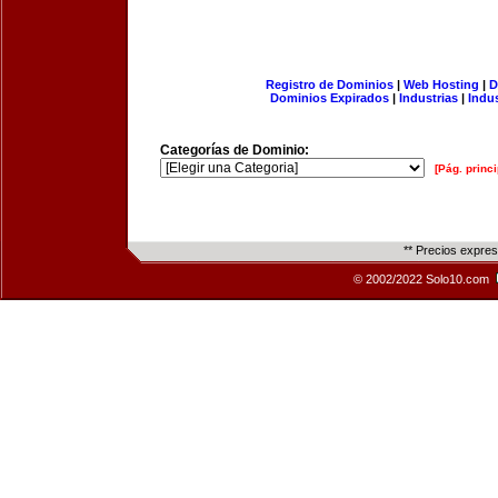
Registro de Dominios
|
Web Hosting
|
D
Dominios Expirados
|
Industrias
|
Indu
Categorías de Dominio:
[Pág. princi
** Precios expre
© 2002/2022 Solo10.com