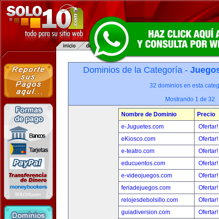
Dominios de la Categoría -
Juegos
32 dominios en esta categ
Mostrando 1 de 32
Nombre de Dominio
Precio
e-Juguetes.com
Ofertar
eKiosco.com
Ofertar
e-teatro.com
Ofertar
educuentos.com
Ofertar
e-videojuegos.com
Ofertar
feriadejuegos.com
Ofertar
relojesdebolsillo.com
Ofertar
guiadiversion.com
Ofertar