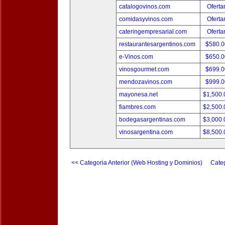
catalogovinos.com
Oferta
comidasyvinos.com
Oferta
cateringempresarial.com
Oferta
restaurantesargentinos.com
$580.
e-Vinos.com
$650.
vinosgourmet.com
$699.
mendozavinos.com
$999.
mayonesa.net
$1,500
fiambres.com
$2,500
bodegasargentinas.com
$3,000
vinosargentina.com
$8,500
<< Categoria Anterior (Web Hosting y Dominios)
Categ