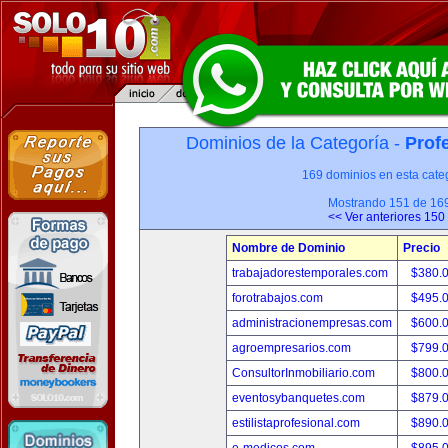
Dominios de la Categoría -
Prof
169 dominios en esta categ
Mostrando 151 de 16
<< Ver anteriores 150
Nombre de Dominio
Precio
trabajadorestemporales.com
$380.
forotrabajos.com
$495.
administracionempresas.com
$600.
agroempresarios.com
$799.
ConsultorInmobiliario.com
$800.
eventosybanquetes.com
$879.
estilistaprofesional.com
$890.