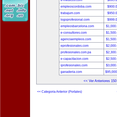
e-medicos.com
$895.
empleoscordoba.com
$900.
trabajum.com
$950.
logoprofesional.com
$999.
empleosbarcelona.com
$1,000
e-consultores.com
$1,500
agenciaempleos.com
$1,500
eprofesionales.com
$2,000
profesionales.com.pa
$2,300
e-capacitacion.com
$2,500
iprofesionales.com
$3,000
ganaderia.com
$95,000
<< Ver Anteriores 150
<< Categoria Anterior (Portales)