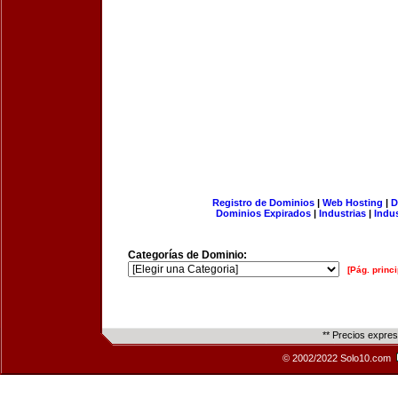
Registro de Dominios
|
Web Hosting
|
D
Dominios Expirados
|
Industrias
|
Indu
Categorías de Dominio:
[Pág. princi
** Precios expre
© 2002/2022 Solo10.com